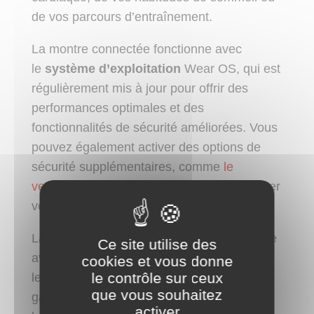
de vos parcours d’entraînement.
La montre connectée fonctionne avec
le
système d’exploitation
Wear OS, qui est
régulièrement mis à jour pour offrir des
performances optimales et des
fonctionnalités de sécurité améliorées. Vous
pouvez également activer des options de
sécurité supplémentaires, comme
le
verrouillage par mot de passe
, pour protéger
votre montre en cas de perte ou de vol.
La
Pixel Watch 3
est également compatible
Ce site utilise des
avec d’autres appareils Google, comme
cookies et vous donne
le contrôle sur ceux
le
Google Pixel
et les accessoires de la
que vous souhaitez
gamme, y compris les
Galaxy Buds
et
activer