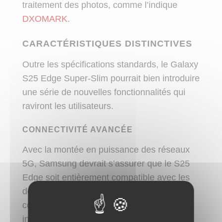
traitement des photos, comme l’indique
DXOMARK
.
CARACTÉRISTIQUES DISTINCTIVES
Outre les spécifications standards, le Galaxy
S25 Edge Super-Slim pourrait bien introduire
une série de nouvelles fonctionnalités qui
raviront les utilisateurs.
CONNECTIVITÉ AVANCÉE
Avec la montée en puissance des réseaux
5G, Samsung devrait s’assurer que le S25
Edge soit entièrement compatible avec les
derniers standards en matière de
connectivité. On s’attend également à une
intégration forte de la technologie Wi-Fi 7,