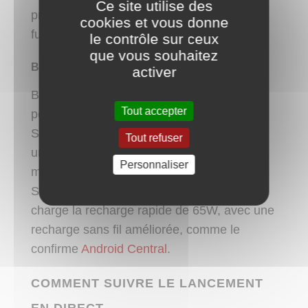
Ce site utilise des
promettant des vitesses de connexion
cookies et vous donne
fulgurantes.
le contrôle sur ceux
que vous souhaitez
BATTERIE ET RECHARGE
activer
Bien qu’un smartphone fin soit souvent
Tout accepter
perçu comme ayant une autonomie limitée,
Samsung aurait trouvé un moyen de loger
Tout refuser
une batterie de 4 500 mAh tout en
Personnaliser
maintenant une finesse remarquable. Le
S25 Edge pourrait également prendre en
charge la recharge rapide de 65W, avec une
recharge sans fil améliorée, comme le
confirme
Android Central
.
COMMENT SUIVRE LE LANCEMENT
EN DIRECT