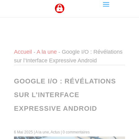
Panneau de gestion des cookies
Accueil
-
A la une
-
Google I/O : Révélations
sur l’Interface Expressive Android
GOOGLE I/O : RÉVÉLATIONS
SUR L’INTERFACE
EXPRESSIVE ANDROID
6 Mai 2025
|
A la une
,
Actus
|
0 commentaires