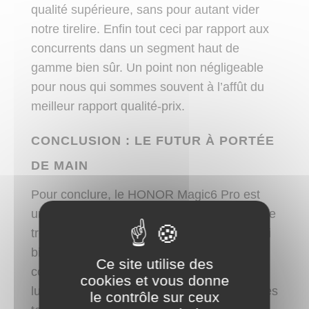
qualité supérieure, sans pour autant vider
notre tirelire. Enfin tout ceci par rapport aux
concurrents dans un segment haut de
gamme bien sûr. Un point non négligeable
pour nous qui sommes souvent à l’affût du
meilleur rapport qualité-prix.
CONCLUSION : LE FUTUR À PORTÉE
DE MAIN
Pour conclure, le HONOR Magic6 Pro est
une fenêtre ouverte sur le futur. Il est rare de
trouver un smartphone aussi complet, aussi
bien pensé, qui semble vraiment
Ce site utilise des
comprendre et anticiper nos besoins. Avec
cookies et vous donne
lui, HONOR ne se contente pas de suivre les
le contrôle sur ceux