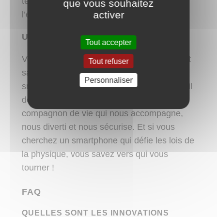
tendances, il les crée. Alors, prêts à vivre
que vous souhaitez
activer
l’expérience Magic6 Pro ?
Un Smartphone Pas Comme les Autres
Tout accepter
Voilà, vous avez désormais tout ce qu’il faut
Tout refuser
savoir sur le HONOR Magic6 Pro. Un
Personnaliser
smartphone qui n’est pas seulement un outil
de communication, mais un véritable
compagnon de vie qui nous accompagne,
nous diverti et nous sécurise. Et si vous
cherchez un smartphone qui défie les lois de
la physique, vous savez vers qui vous
tourner !
FAQ
QUELLES SONT LES INNOVATIONS