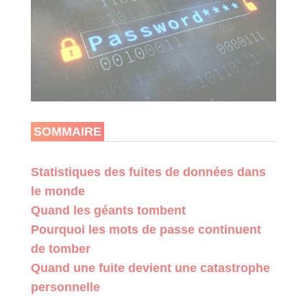
SOMMAIRE
Statistiques des fuites de données dans
le monde
Quand les géants tombent
Pourquoi les mots de passe continuent
de tomber
Quand une fuite devient une catastrophe
personnelle