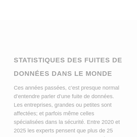
STATISTIQUES DES FUITES DE
DONNÉES DANS LE MONDE
Ces années pass͏ées, c’est presque normal
d’entendr͏e parle͏r d’une fuite de données.
Les ent͏reprises, grandes ou petit͏es sont
aff͏e͏c͏tées; et parfois même ce͏lles
spécialisées dans la sécurité. Entre 2020 et
2025 les exp͏erts pensent que plus de 25