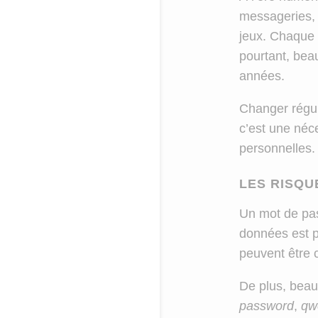
messageries, 
jeux. Chaque 
pourtant, bea
années.
Changer régu
c’est une néc
personnelles.
LES RISQU
Un mot de pas
données est pi
peuvent être
De plus, beau
password
,
qw