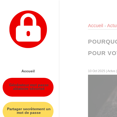
Panneau de gestion des cookies
Accueil
-
Actu
POURQUO
POUR VO
Accueil
10 Oct 2025
|
Actus
Générateur mot passe
aléatoire sécurisé
Partager secrètement un
mot de passe