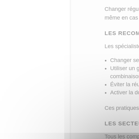
Changer régul
même en cas d
LES RECO
Les spécialist
Changer ses
Utiliser un
combinaiso
Éviter la r
Activer la d
Ces pratiques 
LES SECTE
Tous les compt