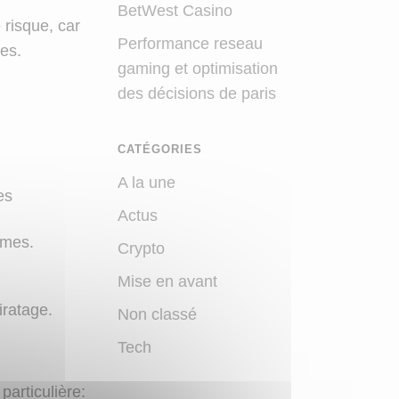
BetWest Casino
risque, car
Performance reseau
es.
gaming et optimisation
des décisions de paris
CATÉGORIES
A la une
es
Actus
rmes.
Crypto
Mise en avant
iratage.
Non classé
Tech
particulière: