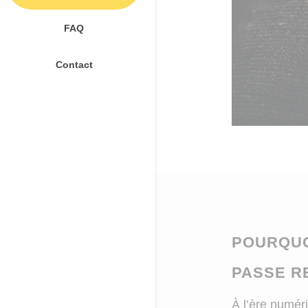
FAQ
Contact
POURQUO
PASSE R
À l’ère numér