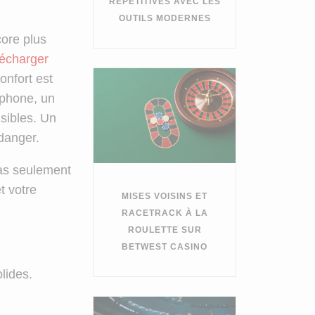
RÉPÉTITIVES AVEC LES
OUTILS MODERNES
core plus
lécharger
onfort est
léphone, un
sibles. Un
danger.
pas seulement
t votre
MISES VOISINS ET
RACETRACK À LA
ROULETTE SUR
BETWEST CASINO
lides.