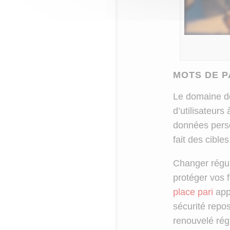
MOTS DE P
Le domaine des
d’utilisateur
données perso
fait des cible
Changer régul
protéger vos 
place pari
appr
sécurité repo
renouvelé régu