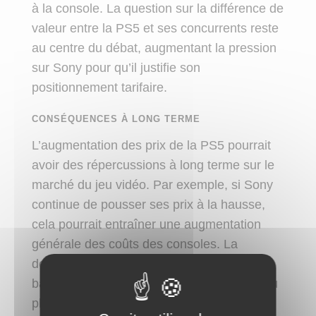
à la console. La question sur la différence de
valeur entre la PS5 et ses concurrents reste
au centre du débat, augmentant la pression
sur Sony pour qu’il justifie son
positionnement tarifaire.
CONSÉQUENCES À LONG TERME
L’augmentation des prix de la PS5 pourrait
avoir des répercussions à long terme sur le
marché du jeu vidéo. Par exemple, si Sony
continue de pousser ses prix à la hausse,
cela pourrait entraîner une augmentation
générale des coûts des consoles. La
dernière décennie a vu une tendance à la
baisse des prix, rendant les consoles de jeu
plus accessibles à un plus large public. Un