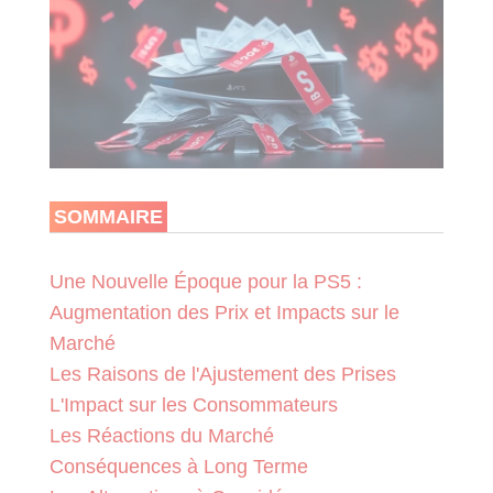
SOMMAIRE
Une Nouvelle Époque pour la PS5 :
Augmentation des Prix et Impacts sur le
Marché
Les Raisons de l'Ajustement des Prises
L'Impact sur les Consommateurs
Les Réactions du Marché
Conséquences à Long Terme