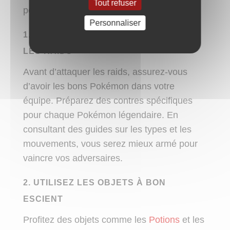
Tout refuser
pour les dresseurs :
Personnaliser
1. PRÉPAREZ VOTRE ÉQUIPE AVANT
LES RAIDS
Avant d’attaquer les raids, assurez-vous
d’avoir les bons Pokémon dans votre
équipe. Préparez des contres spécifiques
pour chaque Pokémon légendaire. En
consultant des guides sur les types et les
mouvements, vous serez mieux armé pour
vaincre vos adversaires.
2. UTILISEZ LES OBJETS À BON
ESCIENT
Profitez des objets comme les
Potions
et les