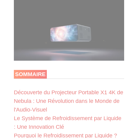
SOMMAIRE
Découverte du Projecteur Portable X1 4K de
Nebula : Une Révolution dans le Monde de
l'Audio-Visuel
Le Système de Refroidissement par Liquide
: Une Innovation Clé
Pourquoi le Refroidissement par Liquide ?