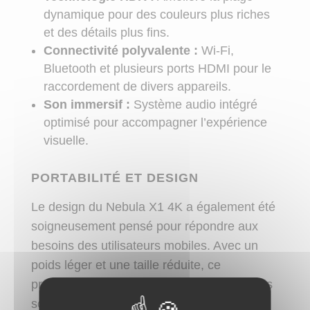
dynamique pour des couleurs plus riches
et des détails plus fins.
Connectivité polyvalente :
Wi-Fi,
Bluetooth et plusieurs ports HDMI pour le
raccordement de divers appareils.
Son immersif :
Système audio intégré
optimisé pour accompagner l’expérience
visuelle.
PORTABILITÉ ET DESIGN
Le design du Nebula X1 4K a également été
soigneusement pensé pour répondre aux
besoins des utilisateurs mobiles. Avec un
poids léger et une taille réduite, ce
projecteur est facile à transporter. Que vous
souhaitiez regarder un film en plein air ou