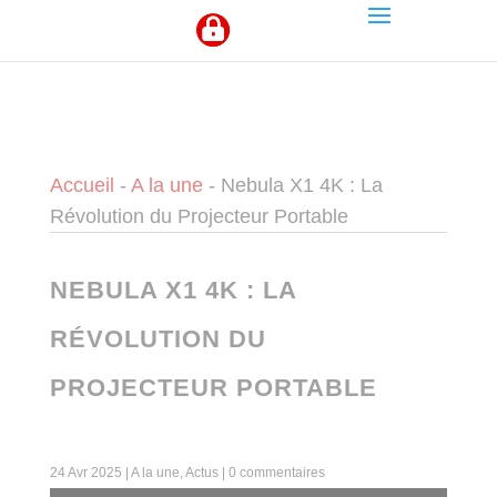
Panneau de gestion des cookies
Accueil
-
A la une
-
Nebula X1 4K : La
Révolution du Projecteur Portable
NEBULA X1 4K : LA
RÉVOLUTION DU
PROJECTEUR PORTABLE
24 Avr 2025
|
A la une
,
Actus
|
0 commentaires