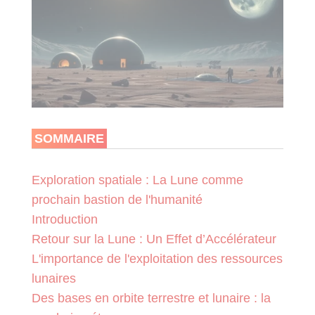
SOMMAIRE
Exploration spatiale : La Lune comme
prochain bastion de l'humanité
Introduction
Retour sur la Lune : Un Effet d’Accélérateur
L'importance de l'exploitation des ressources
lunaires
Des bases en orbite terrestre et lunaire : la