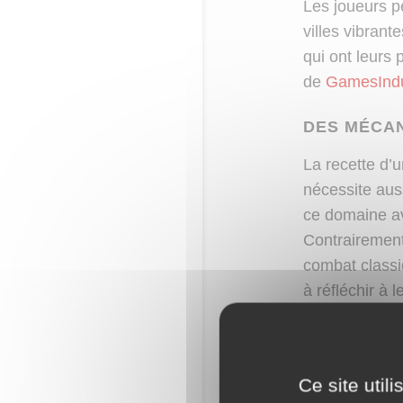
Les joueurs p
villes vibran
qui ont leurs 
de
GamesIndu
DES MÉCAN
La recette d’
nécessite aus
ce domaine a
Contrairement
combat classiq
à réfléchir à
UN SYSTÈME
Le système d
Ce site util
mais avec une