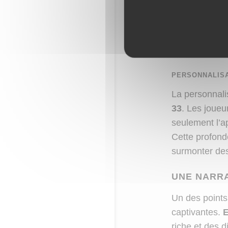
sort a une fen
seulement réfl
action. Pour
RPG, consul
PERSONNALIS
La personnalis
33
. Les joueu
seulement l’a
Cette profond
surmonter des
UNE NARRA
Un des points
captivantes.
E
riche et des 