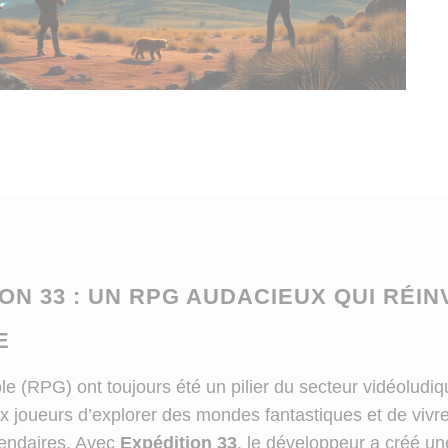
ON 33 : UN RPG AUDACIEUX QUI RÉI
E
le (RPG) ont toujours été un pilier du secteur vidéoludiq
x joueurs d’explorer des mondes fantastiques et de vivr
gendaires. Avec
Expédition 33
, le développeur a créé u