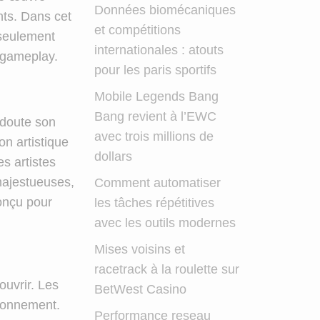
Données biomécaniques
nts. Dans cet
et compétitions
 seulement
internationales : atouts
 gameplay.
pour les paris sportifs
Mobile Legends Bang
Bang revient à l’EWC
doute son
avec trois millions de
on artistique
dollars
es artistes
 majestueuses,
Comment automatiser
onçu pour
les tâches répétitives
avec les outils modernes
Mises voisins et
racetrack à la roulette sur
uvrir. Les
BetWest Casino
ironnement.
Performance reseau