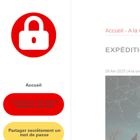
Panneau de gestion des cookies
Accueil
-
A la
EXPÉDITI
26 Avr 2025
|
A la u
Accueil
Générateur mot passe
aléatoire sécurisé
Partager secrètement un
mot de passe