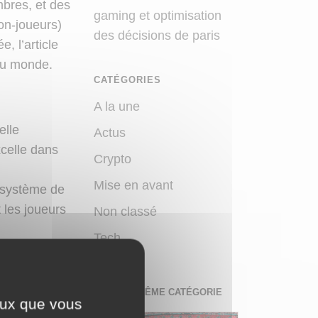
mbres, et des
gaming et optimisation
on-joueurs)
des décisions de paris
, l’article
du monde.
CATÉGORIES
A la une
elle
Actus
celle dans
Crypto
Mise en avant
 système de
 les joueurs
Non classé
Tech
our par tour,
DANS LA MÊME CATÉGORIE
ceux que vous
 attaque ou