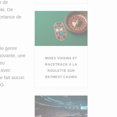
r de
ôle. De
ortance de
le genre
novante, une
MISES VOISINS ET
jeu
RACETRACK À LA
 avec
ROULETTE SUR
e fait aucun
BETWEST CASINO
PG.