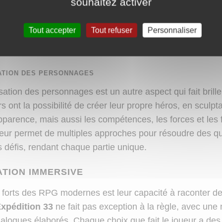
souhaitez activer
être de réussite, ce qui signifie que les joueurs doivent 
échir à leur stratégie globale mais aussi à l’exécution 
Tout accepter
Tout refuser
Personnaliser
 une revue complète des systèmes de combat modernes 
tez
IGN
.
ATION DES PERSONNAGES
ation des personnages est un autre aspect qui fait brill
rs ont la possibilité de créer leur propre héros, en sculpt
pparence, mais aussi les compétences, les forces et les 
eur permet de multiples approches pour résoudre des qu
 défis, rendant chaque partie unique.
TION IMMERSIVE
 forts des RPG modernes est leur capacité à raconter de
xpédition 33
ne fait pas exception à la règle, avec une 
dialogues élaborés. Chaque choix que fait le joueur a des