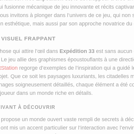
i fusionne mécanique de jeu innovante et récits captiva
vous invitons à plonger dans l’univers de ce jeu, qui non
on esthétique, mais aussi par son approche novatrice du
 VISUEL FRAPPANT
hose qui attire l’œil dans
Expédition 33
est sans aucun 
 Le jeu allie des graphismes époustouflants à une directi
tStation
regorge d’exemples de l’inspiration qui a guidé l
ojet. Que ce soit les paysages luxuriants, les citadelles
nages soigneusement détaillés, chaque élément a été c
e joueur dans un monde riche en détails.
IVANT À DÉCOUVRIR
 propose un monde ouvert vaste rempli de secrets à déco
nt mis un accent particulier sur l’interaction avec l’env