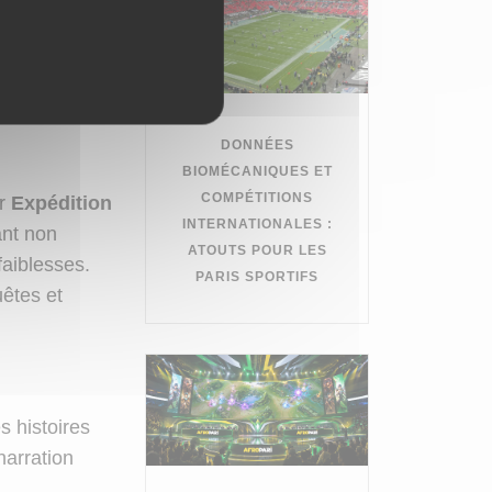
non
de chaque
dans les
DONNÉES
BIOMÉCANIQUES ET
COMPÉTITIONS
er
Expédition
INTERNATIONALES :
ant non
ATOUTS POUR LES
faiblesses.
PARIS SPORTIFS
êtes et
s histoires
narration