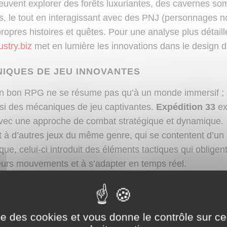
euvent explorer des forêts luxuriantes, des cavernes so
tes, le tout en interagissant avec des PNJ (personnages n
propres histoires et quêtes. Pour une analyse plus détaillée
stry.biz
met en lumière les innovations dans le design 
IQUES DE JEU INNOVANTES
un bon RPG ne se résume pas qu’à un monde immersif ; 
si des mécaniques de jeu captivantes.
Expédition 33
ex
vec une approche de combat stratégique et dynamique.
 à d’autres jeux du même genre, qui se contentent d’un
ue, celui-ci introduit des éléments tactiques qui obligent
 leurs mouvements et à s’adapter en temps réel.
 DE COMBAT AU TOUR PAR TOUR
e combat de
Expédition 33
fonctionne sur la base d’un t
ise des cookies et vous donne le contrôle sur 
 singularité : il intègre des éléments de timing. Chaque