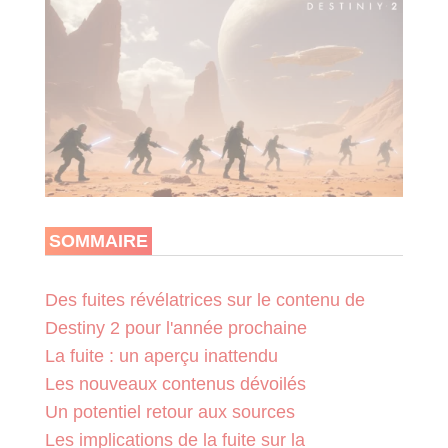
SOMMAIRE
Des fuites révélatrices sur le contenu de
Destiny 2 pour l'année prochaine
La fuite : un aperçu inattendu
Les nouveaux contenus dévoilés
Un potentiel retour aux sources
Les implications de la fuite sur la