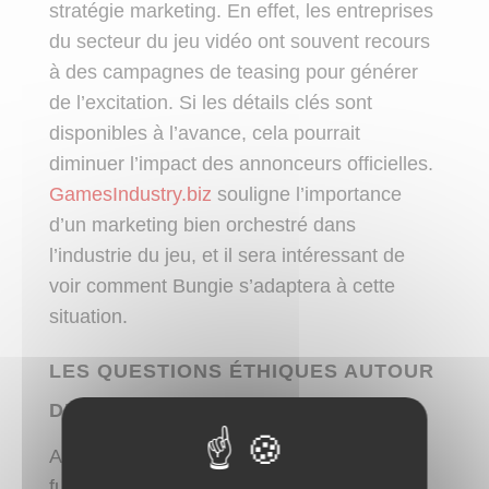
stratégie marketing. En effet, les entreprises
du secteur du jeu vidéo ont souvent recours
à des campagnes de teasing pour générer
de l’excitation. Si les détails clés sont
disponibles à l’avance, cela pourrait
diminuer l’impact des annonceurs officielles.
GamesIndustry.biz
souligne l’importance
d’un marketing bien orchestré dans
l’industrie du jeu, et il sera intéressant de
voir comment Bungie s’adaptera à cette
situation.
LES QUESTIONS ÉTHIQUES AUTOUR
DES FUITES
Au-delà des implications commerciales, les
fuites soulèvent des questions éthiques sur