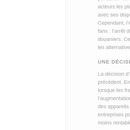
acteurs les pl
avec ses dis
Cependant, l’
fans : l’arrêt
douaniers. Cet
les alternati
UNE DÉCIS
La décision d
précédent. En 
lorsque les fr
l’augmentation
des appareils
entreprises p
moins rentabl