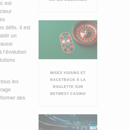
c est
cteur
les
 défis. Il est
ablir un
 aussi
à l’évolution
lutions
MISES VOISINS ET
RACETRACK À LA
tous les
ROULETTE SUR
irage
BETWEST CASINO
nformer des