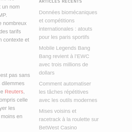
ARTICLES RÉCENTS
it un nom
Données biomécaniques
MP.
et compétitions
de nombreux
internationales : atouts
des tarifs
pour les paris sportifs
n contexte et
Mobile Legends Bang
Bang revient à l’EWC
avec trois millions de
dollars
’est pas sans
ls dilemmes
Comment automatiser
 de
Reuters
,
les tâches répétitives
compris celle
avec les outils modernes
yer les
Mises voisins et
e moins en
racetrack à la roulette sur
BetWest Casino