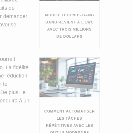
uits de
MOBILE LEGENDS BANG
our demander
BANG REVIENT À L’EWC
avorise
AVEC TROIS MILLIONS
DE DOLLARS
ourrait
. La fidélité
ne réduction
 tel
De plus, le
conduira à un
COMMENT AUTOMATISER
LES TÂCHES
RÉPÉTITIVES AVEC LES
OUTILS MODERNES