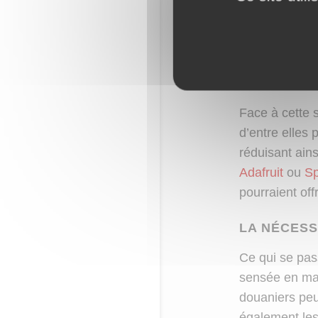
qui sont à la
options. Cepe
utilisateurs.
LA FLAMBÉE
Face à cette 
d’entre elles 
réduisant ain
Adafruit
ou
S
pourraient offr
LA NÉCESS
Ce qui se pas
sensée en mat
douaniers pe
également les