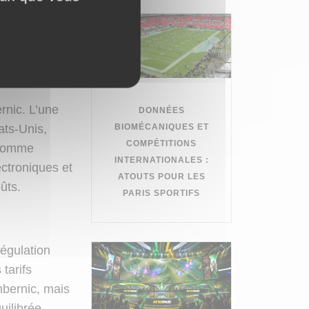
ager ces
ns
NIC ?
rnic. L’une
DONNÉES
BIOMÉCANIQUES ET
ats-Unis,
COMPÉTITIONS
s comme
INTERNATIONALES :
ctroniques et
ATOUTS POUR LES
oûts.
PARIS SPORTIFS
égulation
tarifs
bernic, mais
uilibrée