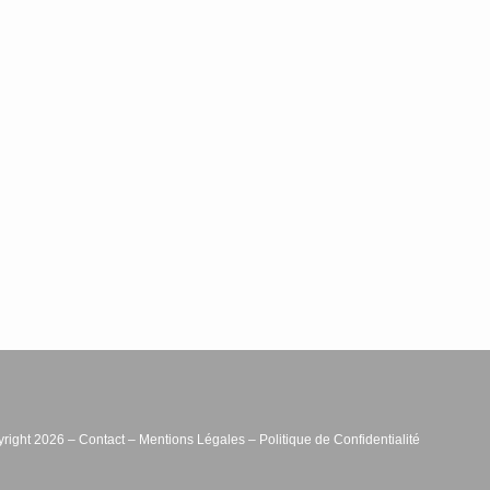
right 2026 –
Contact
–
Mentions Légales
–
Politique de Confidentialité