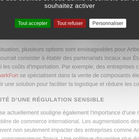
 recherche d’une expérience de jeu rétro pourraient envis
souhaitez activer
ndant, le coût peut être un élément dissuasif pour certai
Tout accepter
Tout refuser
Personnaliser
 DES TARIFS : QUELLES SOLUTIONS POUR ANBER
situation, plusieurs options sont envisageables pour Anbe
pourrait consister à établir des partenariats locaux aux Ét
si les coûts d’importation. Par exemple, des entreprise
parkFun
se spécialisent dans la vente de composants éle
ir une solution pour faciliter la logistique et réduire les c
ITÉ D’UNE RÉGULATION SENSIBLE
se actuellement souligne également l’importance d’une r
ière de commerce international. Les augmentations des 
uvent non seulement impacter des entreprises comme An
 consommateurs finaux. Une politique douanière plus éq