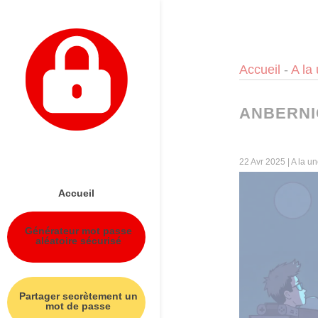
Panneau de gestion des cookies
Accueil
-
A la
ANBERNI
22 Avr 2025
|
A la u
Accueil
Générateur mot passe
aléatoire sécurisé
Partager secrètement un
mot de passe