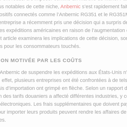
us notables de cette niche,
Anbernic
s’est rapidement fa
positifs connectés comme l’Anbernic RG351 et le RG351
entreprise a récemment pris une décision qui a surpris 
 des expéditions américaines en raison de l’augmentation 
 article examinera les implications de cette décision, so
ves pour les consommateurs touchés.
ION MOTIVÉE PAR LES COÛTS
’Anbernic de suspendre les expéditions aux États-Unis n
effet, plusieurs entreprises ont été confrontées à de te
ais d’importation ont grimpé en flèche. Selon un rapport
 des tarifs douaniers a affecté différentes industries, y 
 électroniques. Les frais supplémentaires que doivent pa
our importer leurs produits peuvent rendre les affaires d
es.